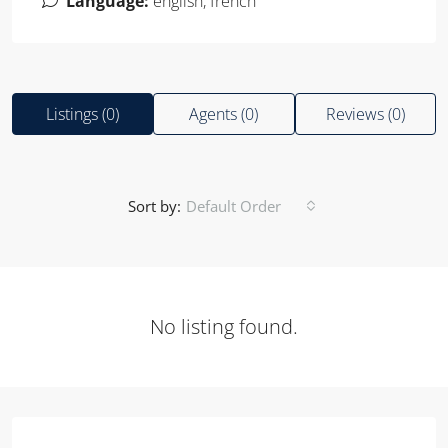
Language:
english, french
Listings (0)
Agents (0)
Reviews (0)
Sort by:
Default Order
No listing found.