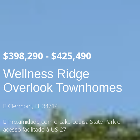
$398,290 - $425,490
Wellness Ridge
Overlook Townhomes
Clermont, FL 34714
Proximidade com o Lake Louisa State Park e
acesso facilitado à US-27